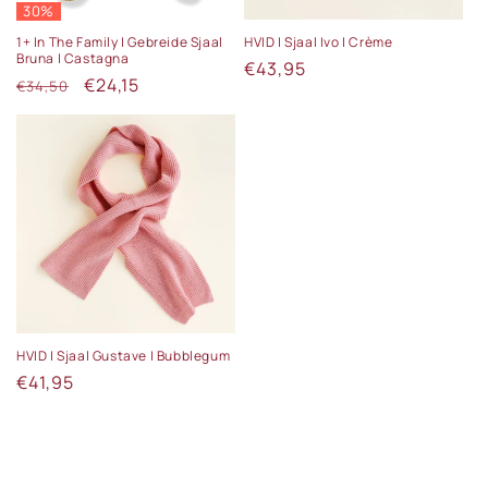
e
30%
:
1+ In The Family | Gebreide Sjaal
HVID | Sjaal Ivo | Crème
Bruna | Castagna
Normale
€43,95
Normale
Aanbiedingsprijs
€24,15
€34,50
prijs
prijs
HVID | Sjaal Gustave | Bubblegum
Normale
€41,95
prijs