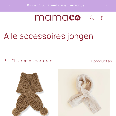
Meteen
naar de
Binnen 1 tot 2 werkdagen verzonden
content
Winkelwagen
C
Alle accessoires jongen
o
l
Filteren en sorteren
3 producten
l
e
c
t
i