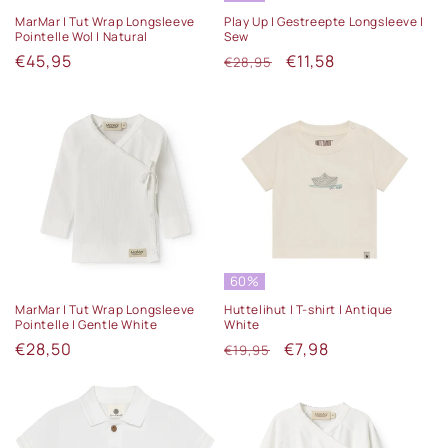
MarMar | Tut Wrap Longsleeve
Play Up | Gestreepte Longsleeve |
Pointelle Wol | Natural
Sew
Normale
€45,95
Normale
Aanbiedingsprijs
€11,58
€28,95
prijs
prijs
60%
MarMar | Tut Wrap Longsleeve
Huttelihut | T-shirt | Antique
Pointelle | Gentle White
White
Normale
€28,50
Normale
Aanbiedingsprijs
€7,98
€19,95
prijs
prijs