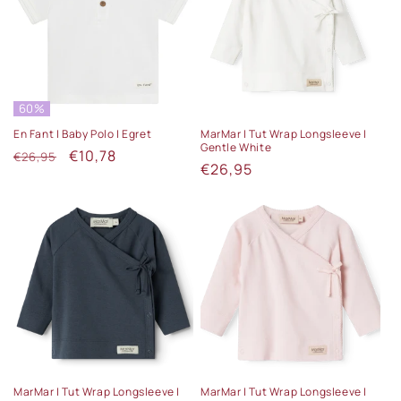
60%
En Fant | Baby Polo | Egret
MarMar | Tut Wrap Longsleeve |
Gentle White
Normale
Aanbiedingsprijs
€10,78
€26,95
Normale
€26,95
prijs
prijs
MarMar | Tut Wrap Longsleeve |
MarMar | Tut Wrap Longsleeve |