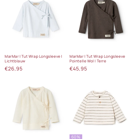
MarMar | Tut Wrap Longsleeve |
MarMar | Tut Wrap Longsleeve
Lichtblauw
Pointelle Wol | Terre
Normale
€26,95
Normale
€45,95
prijs
prijs
60%