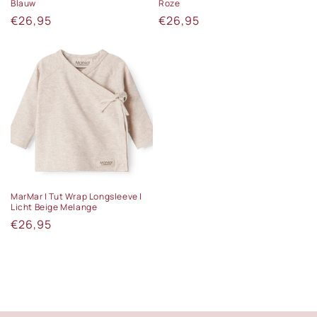
Blauw
Roze
Normale
€26,95
Normale
€26,95
prijs
prijs
MarMar | Tut Wrap Longsleeve |
Licht Beige Melange
Normale
€26,95
prijs