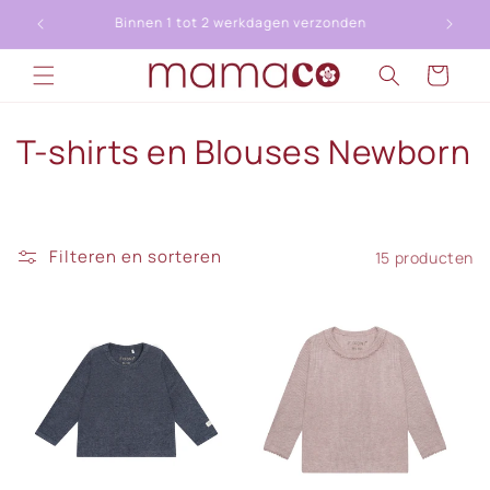
Meteen
naar de
Gratis afhalen in Kerkdriel
content
Winkelwagen
C
T-shirts en Blouses Newborn
o
l
Filteren en sorteren
15 producten
l
e
c
t
i