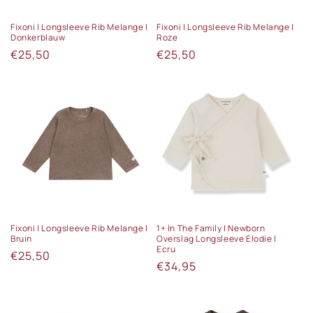
e
:
Fixoni | Longsleeve Rib Melange |
Fixoni | Longsleeve Rib Melange |
Donkerblauw
Roze
Normale
€25,50
Normale
€25,50
prijs
prijs
Fixoni | Longsleeve Rib Melange |
1+ In The Family | Newborn
Bruin
Overslag Longsleeve Elodie |
Ecru
Normale
€25,50
Normale
€34,95
prijs
prijs