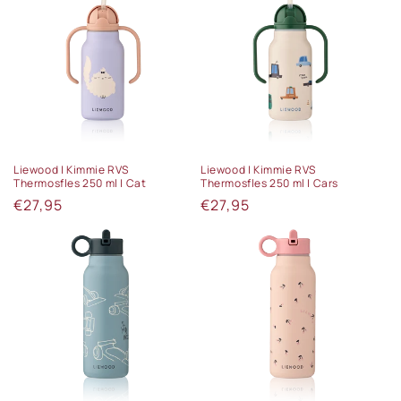
Liewood | Kimmie RVS
Liewood | Kimmie RVS
Thermosfles 250 ml | Cat
Thermosfles 250 ml | Cars
Normale
€27,95
Normale
€27,95
prijs
prijs