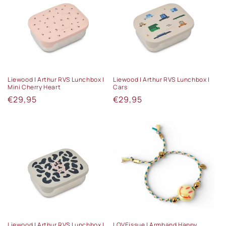
Liewood | Arthur RVS Lunchbox |
Liewood | Arthur RVS Lunchbox |
Mini Cherry Heart
Cars
Normale
€29,95
Normale
€29,95
prijs
prijs
Liewood | Arthur RVS Lunchbox |
LOVEissue | Armband Happy