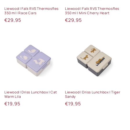
Liewood | Falk RVS Thermosfles
Liewood | Falk RVS Thermosfles
350 ml | Race Cars
350 ml | Mini Cherry Heart
Normale
€29,95
Normale
€29,95
prijs
prijs
Liewood | Driss Lunchbox | Cat
Liewood | Driss Lunchbox | Tiger
Warm Lila
Sandy
Normale
€19,95
Normale
€19,95
prijs
prijs