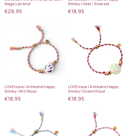
Mega Leo Mist
Smiley | Geel / Emerald
Normale
€29,95
Normale
€18,95
prijs
prijs
LOVEissue | Armband Happy
LOVEissue | Armband Happy
Smiley | Wit/Roze
Smiley | Groen/Rood
Normale
€18,95
Normale
€18,95
prijs
prijs