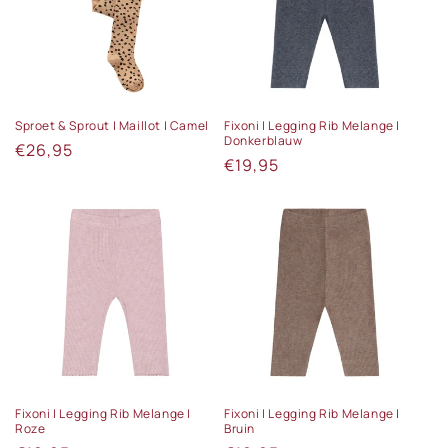
e
:
Sproet & Sprout | Maillot | Camel
Fixoni | Legging Rib Melange |
Donkerblauw
Normale
€26,95
Normale
€19,95
prijs
prijs
Fixoni | Legging Rib Melange |
Fixoni | Legging Rib Melange |
Roze
Bruin