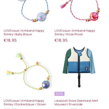
LOVEissue | Armband Happy
LOVEissue | Armband Happy
Smiley | Baby Blauw
Smiley | Roze/Rood
Normale
€18,95
Normale
€18,95
prijs
prijs
50%
LOVEissue | Armband Happy
Liewood | Dove Zwemvest Met
Smiley | Donkerblauw / Groen
Mouwen | Riverside