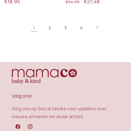
Normale
€18,95
Normale
Aanbiedingsprijs
€27,48
€54,95
prijs
prijs
1
2
3
4
Volg ons!
Volg ons op Social Media voor updates over
nieuwe artikelen en leuke acties.
Facebook
Instagram