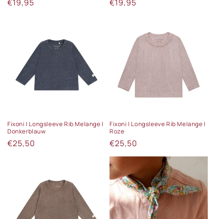
Normale
€19,95
Normale
€19,95
prijs
prijs
Fixoni | Longsleeve Rib Melange |
Fixoni | Longsleeve Rib Melange |
Donkerblauw
Roze
Normale
€25,50
Normale
€25,50
prijs
prijs