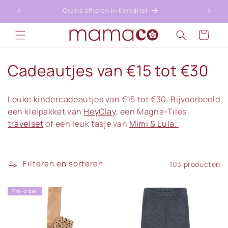
Meteen
naar de
Gratis afhalen in Kerkdriel
content
Winkelwagen
C
Cadeautjes van €15 tot €30
o
Leuke kindercadeautjes van €15 tot €30. Bijvoorbeeld
l
een kleipakket van
HeyClay,
een Magna-Tiles
travelset
of een leuk tasje van
Mimi & Lula.
l
e
Filteren en sorteren
c
103 producten
t
Pre-order
i