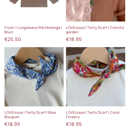
Fixoni | Longsleeve Rib Melange |
LOVEissue | Twilly Scarf | Colorful
Bruin
garden
Normale
€25,50
Normale
€18,95
prijs
prijs
LOVEissue | Twilly Scarf | Blue
LOVEissue | Twilly Scarf | Coral
Bouquet
Flowers
Normale
€18,95
Normale
€18,95
prijs
prijs