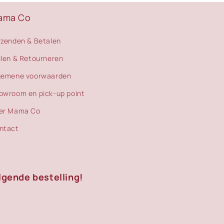
ama Co
rzenden & Betalen
ilen & Retourneren
gemene voorwaarden
owroom en pick-up point
er Mama Co
ntact
lgende bestelling!