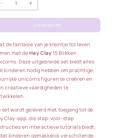
Aantal
Aantal
verlagen
verhogen
voor
voor
Uitverkocht
HeyClay
HeyClay
|
|
Unicorn
Unicorn
at de fantasie van je kleintje tot leven
|
|
15
15
men met de
Hey Clay
15 Blikken
Cans
Cans
icorns. Deze uitgebreide set biedt alles
t kinderen nodig hebben om prachtige,
eurrijke unicorns figuren te creëren en
n creatieve vaardigheden te
twikkelen.
 set wordt geleverd met toegang tot de
y Clay-app, die stap-voor-stap
structies en interactieve tutorials biedt,
dat kinderen gemakkelijk verschillende