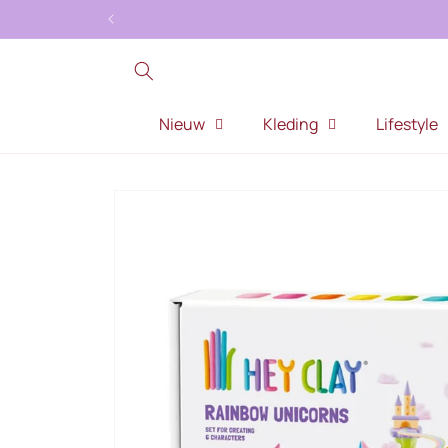
Meteen
naar de
content
Nieuw
Kleding
Lifestyle
Ga direct naar
productinformatie