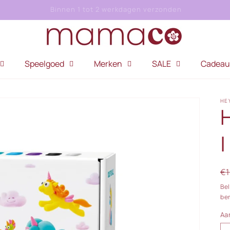
Gratis afhalen in Kerkdriel
Speelgoed
Merken
SALE
Cadeau
HE
|
N
€1
pr
Be
be
Aa
Aa