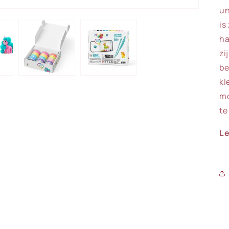
un
is
ha
zi
be
kl
mo
te
Le