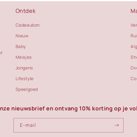
Ontdek
M
Cadeaubon
Ve
Nieuw
Ru
Baby
Al
er
Meisjes
Sh
Jongens
Ov
Lifestyle
Co
Speelgoed
onze nieuwsbrief en ontvang 10% korting op je vo
E‑mail