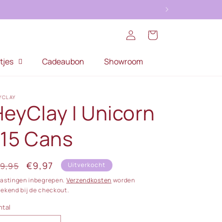
Inloggen
Winkelwagen
tjes
Cadeaubon
Showroom
YCLAY
HeyClay | Unicorn
 15 Cans
ormale
Aanbiedingsprijs
€9,97
9,95
Uitverkocht
ijs
lastingen inbegrepen.
Verzendkosten
worden
rekend bij de checkout.
ntal
ntal