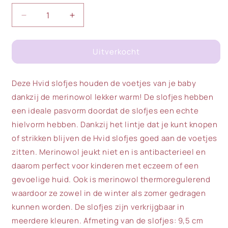
Aantal
Aantal
verlagen
verhogen
voor
voor
Uitverkocht
Hvid
Hvid
|
|
Babyslofjes
Babyslofjes
Deze Hvid slofjes houden de voetjes van je baby
0-
0-
9m
9m
dankzij de merinowol lekker warm! De slofjes hebben
|
|
een ideale pasvorm doordat de slofjes een echte
Mocha
Mocha
hielvorm hebben. Dankzij het lintje dat je kunt knopen
of strikken blijven de Hvid slofjes goed aan de voetjes
zitten. Merinowol jeukt niet en is antibacterieel en
daarom perfect voor kinderen met eczeem of een
gevoelige huid. Ook is merinowol thermoregulerend
waardoor ze zowel in de winter als zomer gedragen
kunnen worden. De slofjes zijn verkrijgbaar in
meerdere kleuren. Afmeting van de slofjes: 9,5 cm