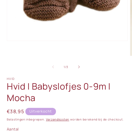
Media
1
openen
in
M
modaal
2
o
van
1
/
3
i
m
HVID
Hvid | Babyslofjes 0-9m |
Mocha
Normale
€38,95
Uitverkocht
prijs
Belastingen inbegrepen.
Verzendkosten
worden berekend bij de checkout.
Aantal
Aantal