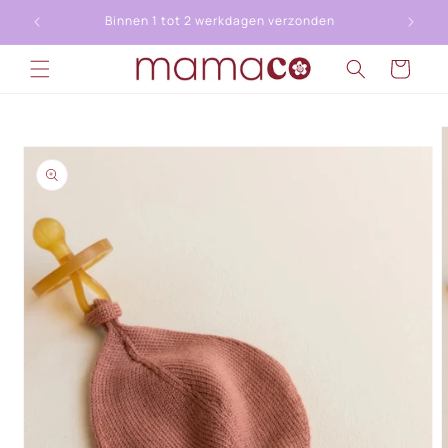
Meteen
naar de
Binnen 1 tot 2 werkdagen verzonden
content
Winkelwagen
a direct naar
roductinformatie