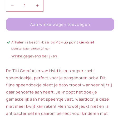
Aantal
Aantal
verlagen
verhogen
voor
voor
Aan winkelwagen toevoegen
Hvid
Hvid
|
|
Titi
Titi
Comforter
Comforter
Afhalen is beschikbaar bij
Pick-up point Kerkdriel
|
|
Meestal klaar binnen 24 uur
Brick
Brick
Winkelgegevens bekijken
De Titi Comforter van Hvid is een super zacht
speendoekje, perfect voor je pasgeboren baby. Dit
fijne speendoekje biedt je baby troost wanneer hij/zij
daar behoefte aan heeft. Je knoopt het doekje
gemakkelijk aan het speentje vast, waardoor je deze
niet meer kwijt kan raken! Merinowol jeukt niet en is
antibacterieel en daarom perfect voor kinderen met