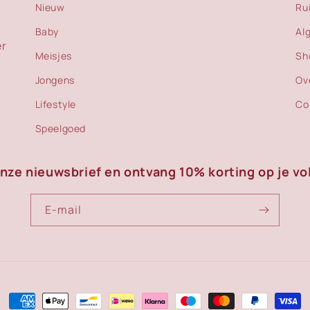
Nieuw
Ru
Baby
Al
er
Meisjes
Sh
Jongens
Ov
Lifestyle
Co
Speelgoed
onze nieuwsbrief en ontvang 10% korting op je vo
E‑mail
Betaalmethoden