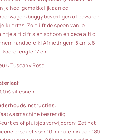
n je heel gemakkelijk aan de
nderwagen/buggy bevestigen of bewaren
 je luiertas. Zo blijft de speen van je
eintje altijd fris en schoon en deze altijd
nnen handbereik! Afmetingen: 8 cm x 6
 koord lengte 17 cm.
eur:
Tuscany Rose
teriaal:
100% siliconen
derhoudsinstructies:
Vaatwasmachine bestendig
Geurtjes of pluisjes verwijderen: Zet het
licone product voor 10 minuten in een 180