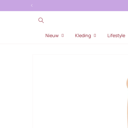
Meteen
naar de
content
Nieuw
Kleding
Lifestyle
Ga direct naar
productinformatie