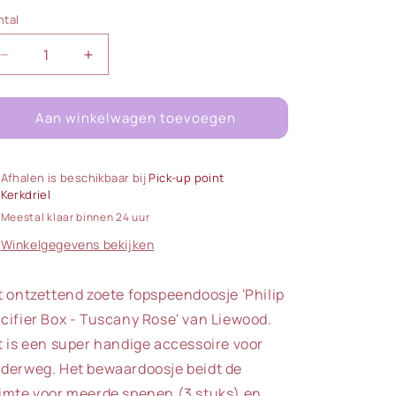
ntal
ntal
Aantal
Aantal
verlagen
verhogen
voor
voor
Aan winkelwagen toevoegen
Liewood
Liewood
|
|
Philip
Philip
Speendoosje
Speendoosje
Afhalen is beschikbaar bij
Pick-up point
|
|
Kerkdriel
Tuscany
Tuscany
Meestal klaar binnen 24 uur
Rose
Rose
Winkelgegevens bekijken
t ontzettend zoete fopspeendoosje 'Philip
cifier Box - Tuscany Rose' van Liewood.
t is een super handige accessoire voor
derweg. Het bewaardoosje beidt de
imte voor meerde spenen (3 stuks) en