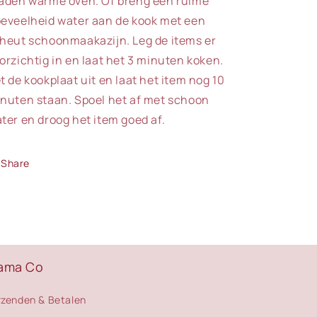
aden warme oven. Of breng een ruime
eveelheid water aan de kook met een
heut schoonmaakazijn. Leg de items er
orzichtig in en laat het 3 minuten koken.
t de kookplaat uit en laat het item nog 10
nuten staan. Spoel het af met schoon
ter en droog het item goed af.
Share
ama Co
rzenden & Betalen