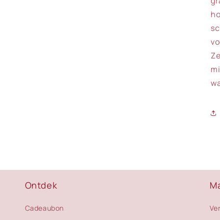
gr
ho
sc
vo
Ze
mi
wa
Ontdek
M
Cadeaubon
Ve