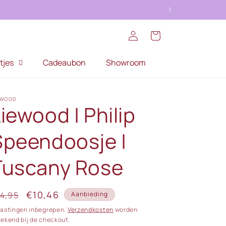
Inloggen
Winkelwagen
tjes
Cadeaubon
Showroom
EWOOD
iewood | Philip
Speendoosje |
Tuscany Rose
ormale
Aanbiedingsprijs
€10,46
4,95
Aanbieding
ijs
lastingen inbegrepen.
Verzendkosten
worden
rekend bij de checkout.