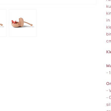
ku
ki
in
kl
bi
cm
Kl
Ma
- 
On
- 
- 
si