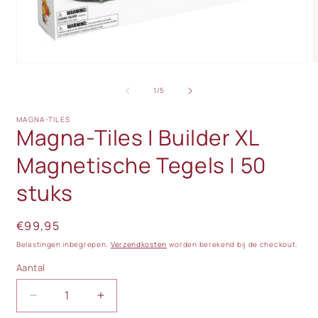
M
Media
2
1
o
openen
van
1
/
5
i
in
m
modaal
MAGNA-TILES
Magna-Tiles | Builder XL
Magnetische Tegels | 50
stuks
Normale
€99,95
prijs
Belastingen inbegrepen.
Verzendkosten
worden berekend bij de checkout.
Aantal
Aantal
Aantal
Aantal
verlagen
verhogen