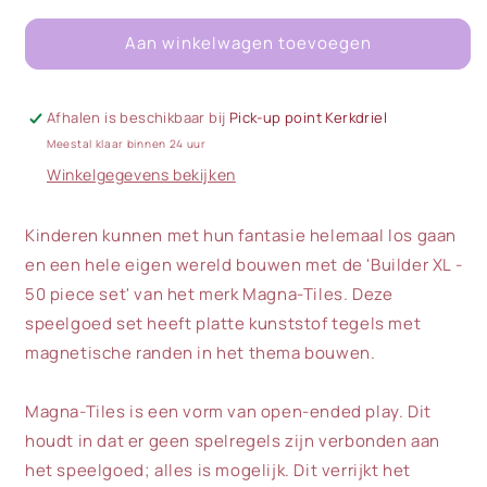
voor
voor
Aan winkelwagen toevoegen
Magna-
Magna-
Tiles
Tiles
|
|
Builder
Builder
Afhalen is beschikbaar bij
Pick-up point Kerkdriel
XL
XL
Meestal klaar binnen 24 uur
Magnetische
Magnetische
Winkelgegevens bekijken
Tegels
Tegels
|
|
50
50
Kinderen kunnen met hun fantasie helemaal los gaan
stuks
stuks
en een hele eigen wereld bouwen met de '
Builder XL
-
50 piece set' van het merk Magna-Tiles. Deze
speelgoed set heeft platte kunststof tegels met
magnetische randen in het thema bouwen.
Magna-Tiles is een vorm van open-ended play. Dit
houdt in dat er geen spelregels zijn verbonden aan
het speelgoed; alles is mogelijk. Dit verrijkt het