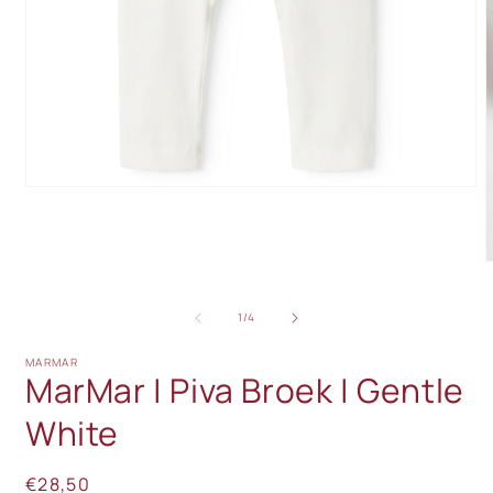
Media
1
openen
in
modaal
M
2
o
van
i
1
/
4
m
MARMAR
MarMar | Piva Broek | Gentle
White
Normale
€28,50