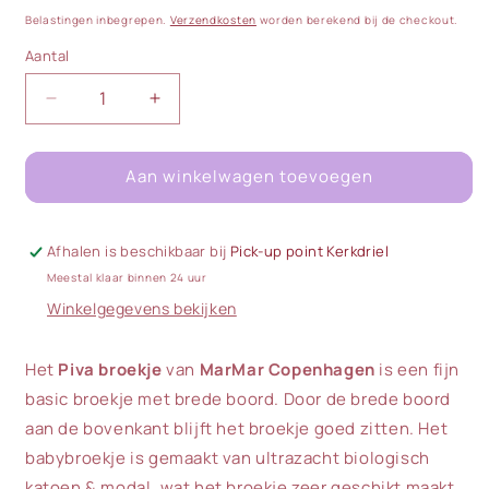
prijs
Belastingen inbegrepen.
Verzendkosten
worden berekend bij de checkout.
Aantal
Aantal
Aantal
Aantal
verlagen
verhogen
voor
voor
Aan winkelwagen toevoegen
MarMar
MarMar
|
|
Piva
Piva
Broek
Broek
Afhalen is beschikbaar bij
Pick-up point Kerkdriel
|
|
Meestal klaar binnen 24 uur
Gentle
Gentle
Winkelgegevens bekijken
White
White
Het
Piva broekje
van
MarMar Copenhagen
is een fijn
basic broekje met brede boord.
Door de brede boord
aan de bovenkant blijft het broekje goed zitten. Het
babybroekje is gemaakt van ultrazacht biologisch
katoen & modal, wat het broekje zeer geschikt maakt