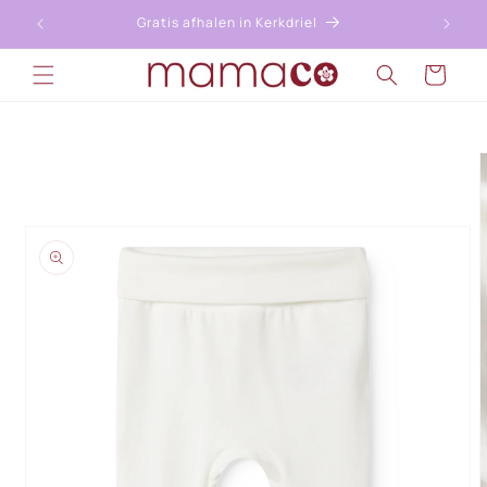
Meteen
naar de
Gratis afhalen in Kerkdriel
content
Winkelwagen
a direct naar
roductinformatie