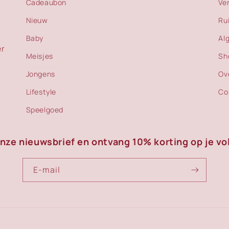
Cadeaubon
Ve
Nieuw
Ru
Baby
Al
er
Meisjes
Sh
Jongens
Ov
Lifestyle
Co
Speelgoed
onze nieuwsbrief en ontvang 10% korting op je vo
E‑mail