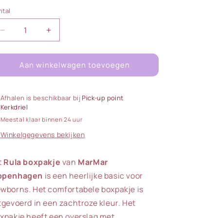
ntal
ntal
Aantal
Aantal
verlagen
verhogen
voor
voor
Aan winkelwagen toevoegen
MarMar
MarMar
|
|
Rula
Rula
Boxpakje
Boxpakje
Afhalen is beschikbaar bij
Pick-up point
|
|
Kerkdriel
Gentle
Gentle
Meestal klaar binnen 24 uur
White
White
Winkelgegevens bekijken
t
Rula boxpakje
van
MarMar
openhagen
is een heerlijke basic voor
wborns. Het comfortabele boxpakje is
tgevoerd in een zachtroze kleur. Het
xpakje heeft een overslag met