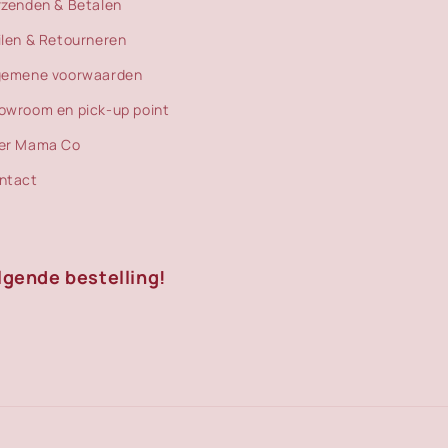
rzenden & Betalen
ilen & Retourneren
gemene voorwaarden
owroom en pick-up point
er Mama Co
ntact
lgende bestelling!