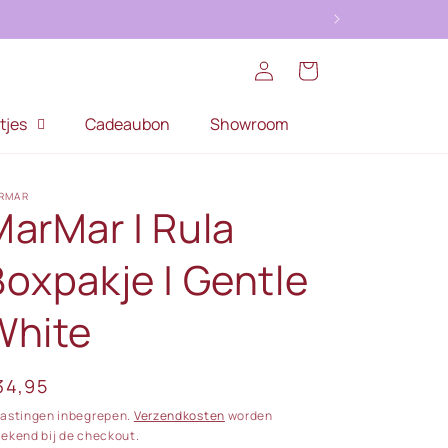
Inloggen
Winkelwagen
tjes
Cadeaubon
Showroom
RMAR
MarMar | Rula
Boxpakje | Gentle
White
ormale
34,95
ijs
lastingen inbegrepen.
Verzendkosten
worden
rekend bij de checkout.