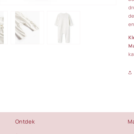
dr
de
en
Kl
Ma
ka
Ontdek
M