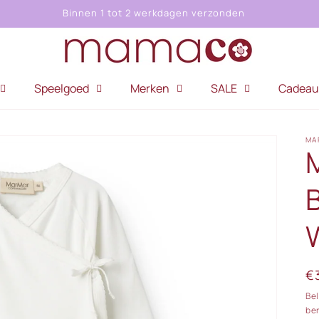
Binnen 1 tot 2 werkdagen verzonden
Speelgoed
Merken
SALE
Cadeau
MA
N
€
pr
Be
be